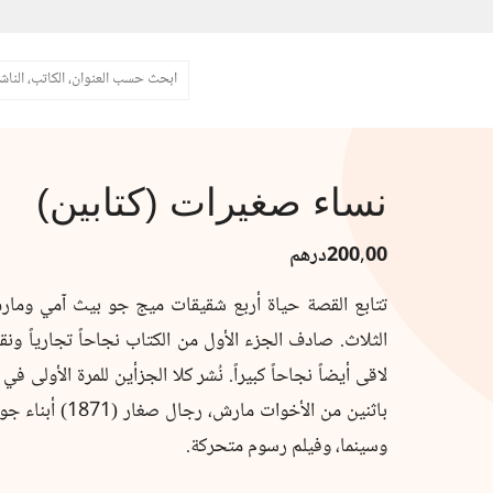
البحث
نساء صغيرات (كتابين)
200,00
درهم
تتابع القصة حياة أربع شقيقات ميج جو بيث آمي ومار
الثلاث. صادف الجزء الأول من الكتاب نجاحاً تجارياً ونقد
وسينما، وفيلم رسوم متحركة.