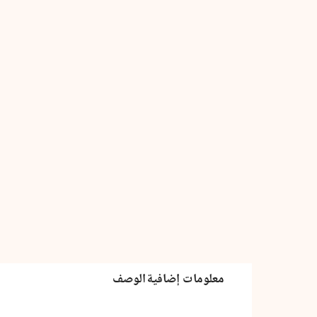
كمية
نساء
صغيرات
(كتابين)
معلومات إضافية
الوصف