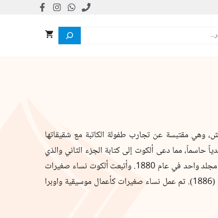
ش، وهي مقتبسة عن تجارب طفولة الكاتبة مع شقيقاتها
ياً حاسماً، مما دعى ألكوت إلى كتابة الجزء الثاني والذي
لاقى أيضاً نجاحاً كبيراً. نُشر كلا الجزأين للمرة الأولى في مجلد واحد في عام 1880. وأتبعت ألكوت نساء صغيرات
باثنين من الأخوات مارش، رجال صغار (1871) أبناء جو (1886). تم عمل نساء صغيرات كأعمال موسيقية واوبرا