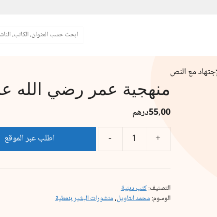
البحث
إجتهاد مع النص
منهجية عمر رضي الله عنه
55,00
درهم
اطلب عبر الموقع
التصنيف:
كتب دينية
الوسوم:
محمد التاويل
,
منشورات البشير بنعطية