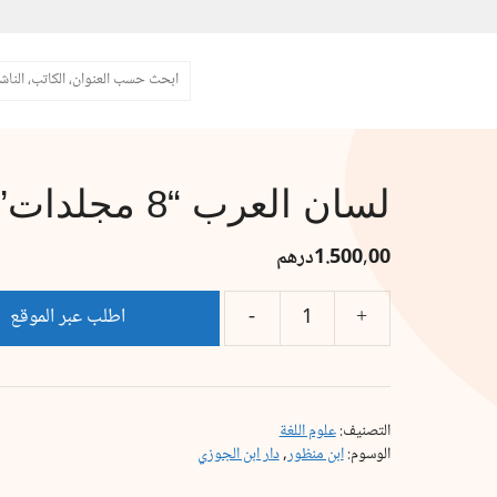
البحث
لسان العرب “8 مجلدات”
1.500,00
درهم
اطلب عبر الموقع
التصنيف:
علوم اللغة
الوسوم:
ابن منظور
,
دار ابن الجوزي