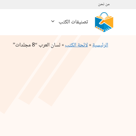
نتقل
من نحن
لى
لمحتوى
تصنيفات الكتب
الرئيسية
»
لائحة الكتب
»
لسان العرب “8 مجلدات”
كمية
لسان
العرب
"8
مجلدات"