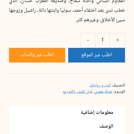
المقاوم اللبناني وأخته سماح، وصديقه المقرّب حسان، الذي
خطب ندى بعد اختفاء أحمد، سونيا وابنتها دانة، راشيل وزوجها
سيئ الأخلاق، وغيرهم كثر.
كمية
في
اطلب عبر واتساب
اطلب عبر الموقع
قلبي
أنثى
عبرية
التصنيف:
أدب و روايات
الوسوم:
خولة حمدي
,
كيان للنشر والتوزيع
معلومات إضافية
الوصف