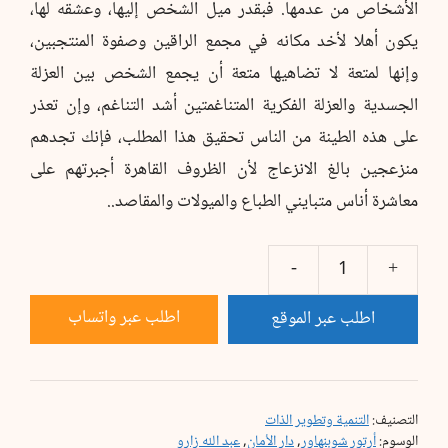
الأشخاص من عدمها. فبقدر ميل الشخص إليها، وعشقه لها،
يكون أهلا لأخد مكانه في مجمع الراقين وصفوة المنتجبين،
وإنها لمتعة لا تضاهيها متعة أن يجمع الشخص بين العزلة
الجسدية والعزلة الفكرية المتناغمتين أشد التناغم، وإن تعذر
على هذه الطينة من الناس تحقيق هذا المطلب، فإنك تجدهم
منزعجين بالغ الانزعاج لأن الظروف القاهرة أجبرتهم على
معاشرة أناس متبايني الطباع والميولات والمقاصد..
كمية
فن
اطلب عبر واتساب
اطلب عبر الموقع
العيش
الحكيم
التصنيف:
التنمية وتطوير الذات
الوسوم:
أرتور شوبنهاور
,
دار الأمان
,
عبد الله زارو