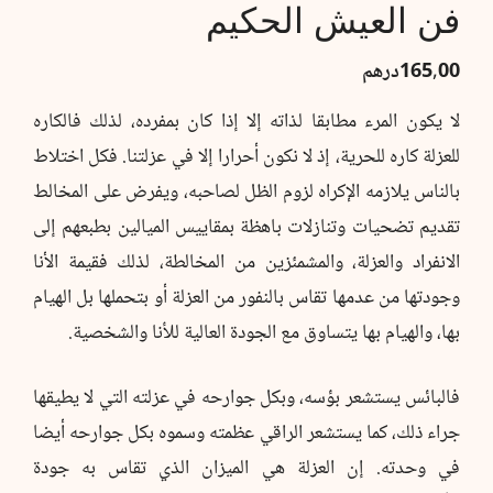
فن العيش الحكيم
165,00
درهم
لا يكون المرء مطابقا لذاته إلا إذا كان بمفرده، لذلك فالكاره
للعزلة كاره للحرية، إذ لا نكون أحرارا إلا في عزلتنا. فكل اختلاط
بالناس يلازمه الإكراه لزوم الظل لصاحبه، ويفرض على المخالط
تقديم تضحيات وتنازلات باهظة بمقاييس الميالين بطبعهم إلى
الانفراد والعزلة، والمشمئزين من المخالطة، لذلك فقيمة الأنا
وجودتها من عدمها تقاس بالنفور من العزلة أو بتحملها بل الهيام
بها، والهيام بها يتساوق مع الجودة العالية للأنا والشخصية.
فالبائس يستشعر بؤسه، وبكل جوارحه في عزلته التي لا يطيقها
جراء ذلك، كما يستشعر الراقي عظمته وسموه بكل جوارحه أيضا
في وحدته. إن العزلة هي الميزان الذي تقاس به جودة