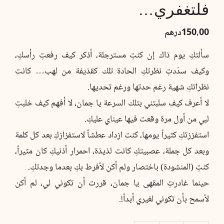
فلتغفري…
150,00
درهم
سألتكِ يوم ذاك إن كنتِ مسترجلة، أذكر كيف رفعتِ رأسكِ،
وكيف سدّدتِ نظرتكِ الحادة تلك كقذيفة من لهب… كانت
نظراتكِ شهية رغم حدتها ورغم تحديها.
لا أعرف كيف سلبتني بتلك السرعة يا جمان، لا أفهم كيف خلبتِ
لبي من أول مرة وقعت فيها عيناي عليكِ.
استفززتكِ كثيراً يومها، كنت ازداد عطشاً لاستفزازكِ بعد كل كلمة
وبعد كل جملة، عصبيتكِ كانت لذيذة، احمرار أذنيكِ كان مثيراً،
كنتِ (المنشودة) باختصار ولم أكن لأفرط بكِ بعدما وجدتكِ.
حينما غادرتِ المقهى يا جمان، قررت أن تكوني لي، لم أكن
لأسمح بأن تكوني لغيري أبداً!.