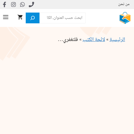
نتقل
من نحن
لى
البحث
ال
لمحتوى
الرئيسية
»
لائحة الكتب
»
فلتغفري…