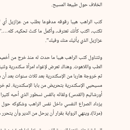
الخلاف حول طبيعة المسيح.
كتب الراهب هيبا رقوقه مدفوعا بطلب من عزازيل أي “ا
تكتب، اكتب كأنك تعترف، وأكملْ ما كنتَ تحكيه، كله….” 
عزازيل الذي يأتيك منك وفيك”.
وتتناول كتب الراهب هيبا ما حدث له منذ خرج من أخمي
الطب واللاهوت. وهناك تعرض لإغواء امرأة سكندرية وثنية
ثم خروجة هاربا من الإسكندرية بعد ثلاث سنوات بعد أن شهد
مسيحيي الإسكندرية بتحريض من بابا الإسكندرية. ثم خر
أورشاليم (القدس) ولقائه بالقس نسطور الذي أحبه كثيرا 
يزداد الصراع النفسي داخل نفس الراهب وشكوكه حول 
(مرتا)، وينهي الرواية بقرار أن يرحل من الدير وأن يتحر