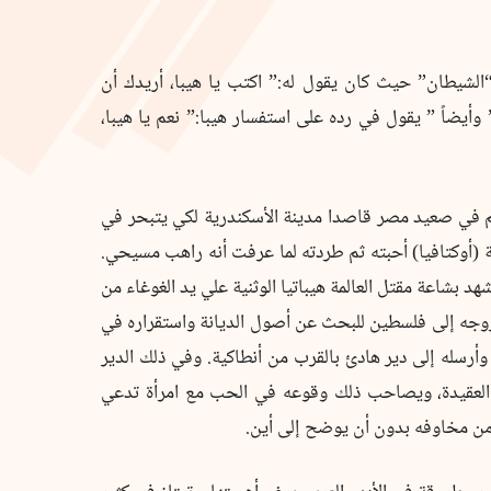
لشيطان” حيث كان يقول له:” اكتب يا هيبا، أريدك أن
وأيضاً ” يقول في رده على استفسار هيبا:” نعم يا هيبا،
م في صعيد مصر قاصدا مدينة الأسكندرية لكي يتبحر في
 (أوكتافيا) أحبته ثم طردته لما عرفت أنه راهب مسيحي.
 بشاعة مقتل العالمة هيباتيا الوثنية علي يد الغوغاء من
وجه إلى فلسطين للبحث عن أصول الديانة واستقراره في
وأرسله إلى دير هادئ بالقرب من أنطاكية. وفي ذلك الدير
العقيدة، ويصاحب ذلك وقوعه في الحب مع امرأة تدعي
ر من مخاوفه بدون أن يوضح إلى أين.