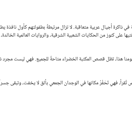
ية في ذاكرة أجيال عربية متعاقبة. لا تزال مرتبطةً بطفولتهم كأول نافذة ي
ها على كنوز من الحكايات الشعبية الشرقية، والروايات العالمية الخالدة،
ومنا هذا، تظل قصص المكتبة الخضراء متاحةً للجميع. فهي ليست مجرد 
ُقرأ، فهي تَحْفُرُ مكانها في الوجدان الجمعي بألق لا يخفت، وتبقى جسرا