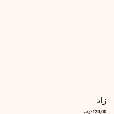
زاد
120,00
درهم