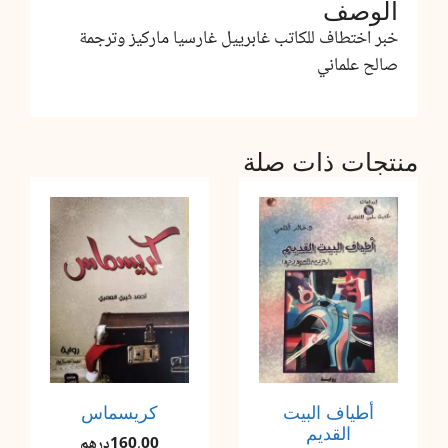
الوصف
خبر اختطاف للكاتب غابرييل غارسيا ماركيز وترجمة
صالح علماني
منتجات ذات صلة
أطياف البيت
كريسماس
القديم
160,00
درهم