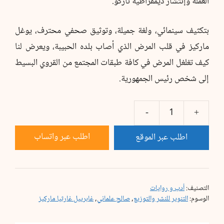
العملة وإنتشار ديمقراطية ناركو.
بتكثيف سينمائي، ولغة جميلة، وتوثيق صحفي محترف، يوغل
ماركيز في قلب المرض الذي أصاب بلده الحبيبة، ويعرض لنا
كيف تغلغل المرض في كافة طبقات المجتمع من القروي البسيط
إلى شخص رئيس الجمهورية.
كمية
خبر
اطلب عبر واتساب
اطلب عبر الموقع
اختطاف
التصنيف:
أدب و روايات
الوسوم:
التنوير للنشر والتوزيع
,
صالح علماني
,
غابرييل غارثيا ماركيز