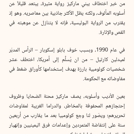
من خبر اختطاف يبني ماركيز رواية مثيرة، يبتعد قليلاً عن
أسلوبه المألوف، ولكنه يظل الأكثر جاذبية بين معاصريه. وهو إذ
يقترب من الرواية البوليسية، فإنه لا يتنازل عن موهبته في
القص والإثارة.
في عام 1990، وبسبب خوف بابلو إسكوبار – الرأس المدبّر
لميدلين كارتيل – من ان يُسلَّم إلى أمريكا، اختطفَ عشر
شخصيات كولومبية بارزة بهدف إستخدامها كأوراق ضغط في
مفاوضاته مع الحكومة.
بعين الأديب وأسلوبه، يصف ماركيز محنة الضحايا وظروف
إحتجازهم المحفوفة بالمخاطر، والدراما الغريبة لمفاوضات
تحريرهم؛ ويصّور لنا وجع كولومبيا بعد ما يقارب من أربعين
سنة على إنتفاضة المتمردين وإعدامات فرق اليمينيين وإنهيار