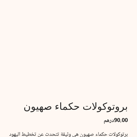
بروتوكولات حكماء صهيون
90,00
درهم
برتوكولات حكماء صهيون هي وثيقة تتحدث عن تخطيط اليهود