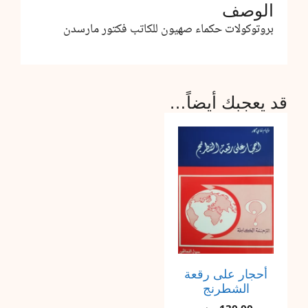
الوصف
بروتوكولات حكماء صهيون للكاتب فكتور مارسدن
قد يعجبك أيضاً…
أحجار على رقعة
الشطرنج