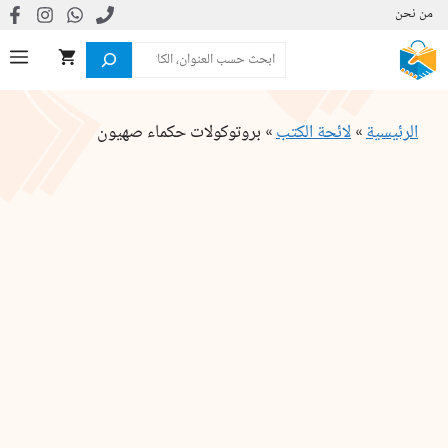
نتقل
من نحن
لى
البحث
ال
لمحتوى
الرئيسية
»
لائحة الكتب
»
بروتوكولات حكماء صهيون