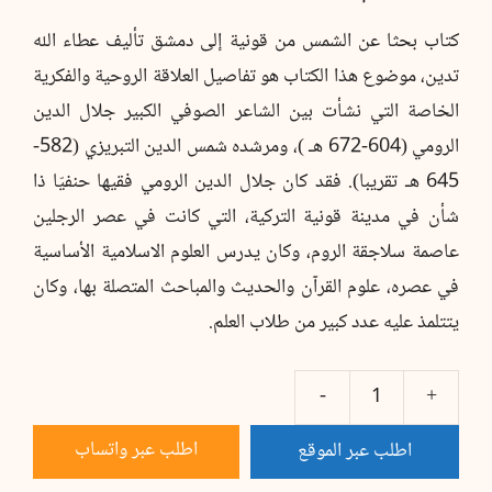
كتاب بحثا عن الشمس من قونية إلى دمشق تأليف عطاء الله
تدين، موضوع هذا الكتاب هو تفاصيل العلاقة الروحية والفكرية
الخاصة التي نشأت بين الشاعر الصوفي الكبير جلال الدين
الرومي (604-672 هـ )، ومرشده شمس الدين التبريزي (582-
645 هـ تقريبا). فقد كان جلال الدين الرومي فقيها حنفيّا ذا
شأن في مدينة قونية التركية، التي كانت في عصر الرجلين
عاصمة سلاجقة الروم، وكان يدرس العلوم الاسلامية الأساسية
في عصره، علوم القرآن والحديث والمباحث المتصلة بها، وكان
يتتلمذ عليه عدد كبير من طلاب العلم.
كمية
بحثا
اطلب عبر واتساب
اطلب عبر الموقع
عن