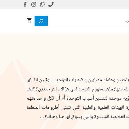
 باحثين وعلماء مصابين باضطراب التوحد… وتبين لنا أنها
مقدمتها: ماهو مفهوم التوحد لدى هؤالاء التوحيدين؟ كيف
ية موحدة لتفسير أسباب التوحد؟ أم أن لكل واحد منهم
 الهيئات العلمية والطبية التي تتبنى أطروحات المنظمة
ت العلاجية المنتشرة والتي يسوق لها هنا وهناك؟…