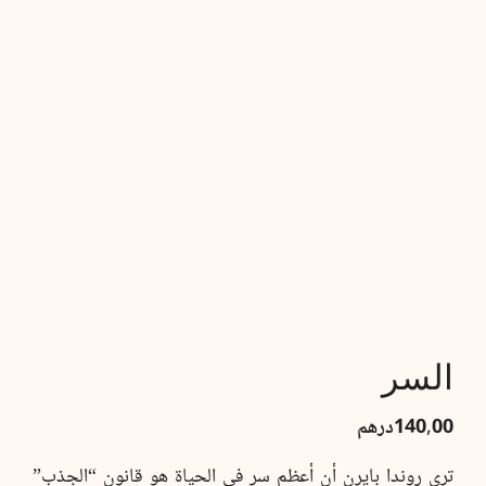
السر
140,00
درهم
ترى روندا بايرن أن أعظم سر في الحياة هو قانون “الجذب”