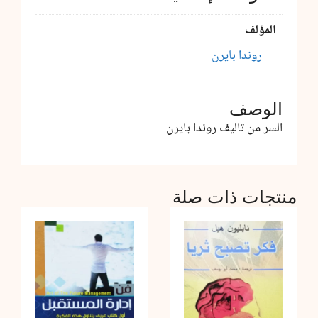
المؤلف
روندا بايرن
الوصف
السر من تاليف روندا بايرن
منتجات ذات صلة