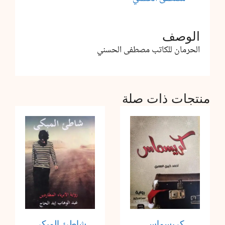
الوصف
الحرمان للكاتب مصطفى الحسني
منتجات ذات صلة
كريسماس
شاطئ المبكى