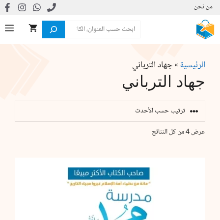
نتقل
من نحن
لى
البحث
ال
لمحتوى
الرئيسية
»
جهاد الترباني
جهاد الترباني
تم
عرض ⁦4⁩ من كل النتائج
الفرز
حسب
الأحدث