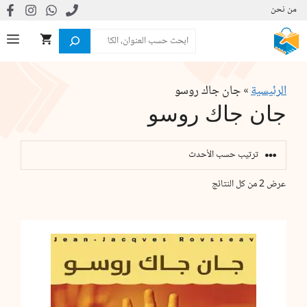
نتقل
من نحن
لى
البحث
ال
لمحتوى
الرئيسية
»
جان جاك روسو
جان جاك روسو
تم
عرض ⁦2⁩ من كل النتائج
الفرز
حسب
الأحدث