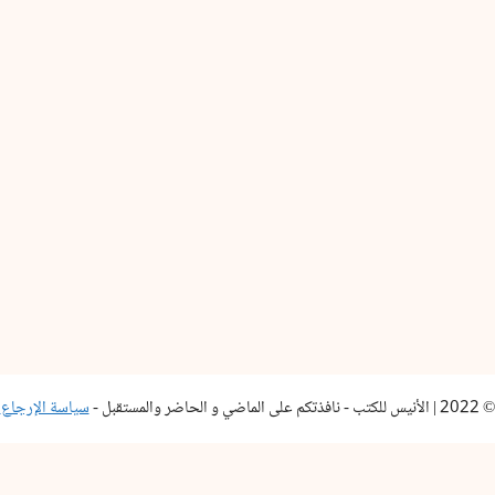
© 2022 | الأنيس للكتب - نافذتكم على الماضي و الحاضر والمستقبل -
سياسة الإرجاع