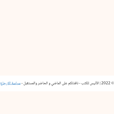
© 2022 | الأنيس للكتب - نافذتكم على الماضي و الحاضر والمستقبل -
سياسة الإرجاع