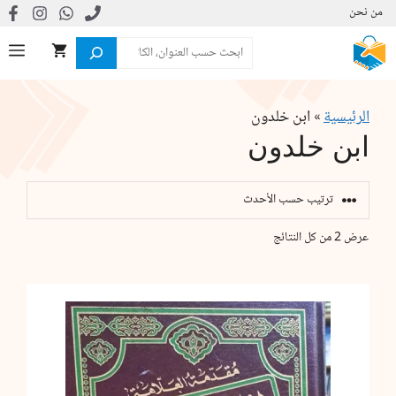
نتقل
من نحن
لى
البحث
ال
لمحتوى
الرئيسية
»
ابن خلدون
ابن خلدون
تم
عرض ⁦2⁩ من كل النتائج
الفرز
حسب
الأحدث