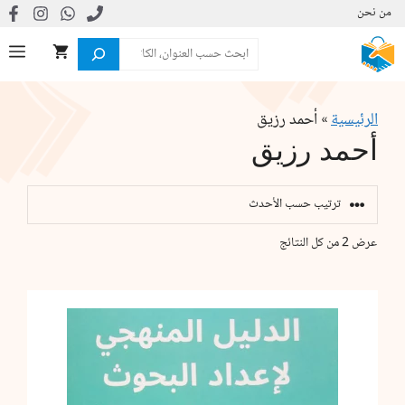
نتقل
من نحن
لى
البحث
ال
لمحتوى
الرئيسية
»
أحمد رزيق
أحمد رزيق
تم
عرض ⁦2⁩ من كل النتائج
الفرز
حسب
الأحدث